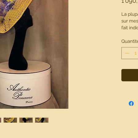
1 090
La plup
sur mesu
fait ind
fonction
finesse
Quantit