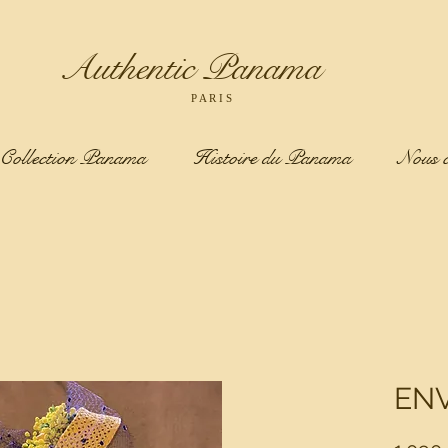
Authentic Panama
P A R I S
Collection Panama
Histoire du Panama
Nous c
EN