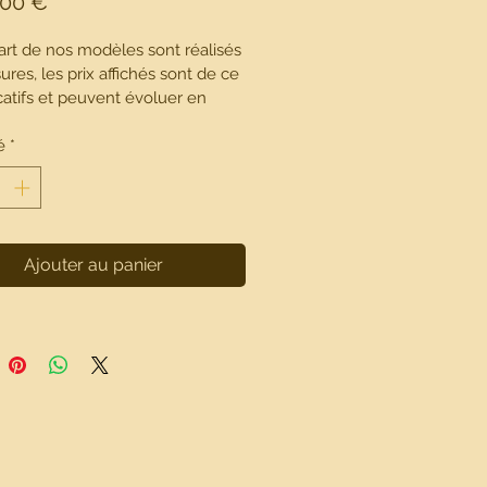
Prix
,00 €
art de nos modèles sont réalisés 
res, les prix affichés sont de ce 
icatifs et peuvent évoluer en 
 des matières utilisées et de la 
 du tissage des Panamas.
é
*
Ajouter au panier